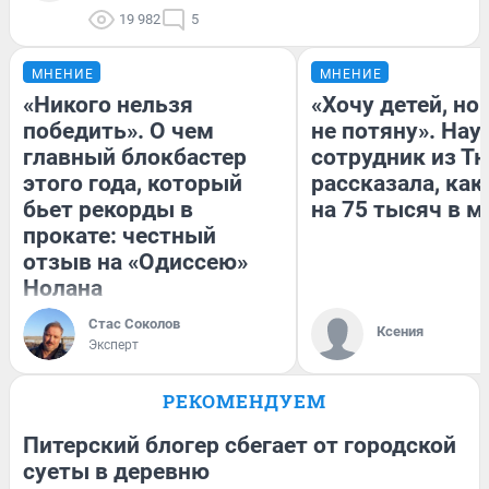
19 982
5
МНЕНИЕ
МНЕНИЕ
«Никого нельзя
«Хочу детей, но
победить». О чем
не потяну». На
главный блокбастер
сотрудник из Т
этого года, который
рассказала, как
бьет рекорды в
на 75 тысяч в м
прокате: честный
отзыв на «Одиссею»
Нолана
Стас Соколов
Ксения
Эксперт
РЕКОМЕНДУЕМ
Питерский блогер сбегает от городской
суеты в деревню