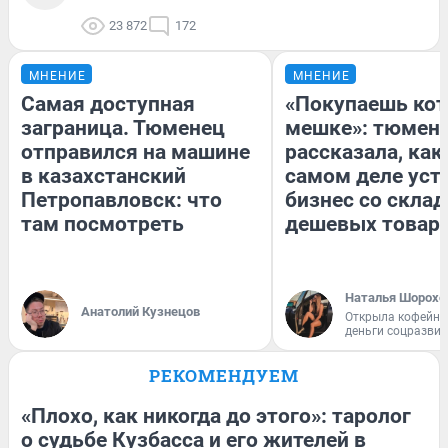
23 872
172
МНЕНИЕ
МНЕНИЕ
Самая доступная
«Покупаешь кот
заграница. Тюменец
мешке»: тюмен
отправился на машине
рассказала, как
в казахстанский
самом деле уст
Петропавловск: что
бизнес со скла
там посмотреть
дешевых товар
Наталья Шорохо
Анатолий Кузнецов
Открыла кофейну
деньги соцразви
РЕКОМЕНДУЕМ
«Плохо, как никогда до этого»: таролог
о судьбе Кузбасса и его жителей в