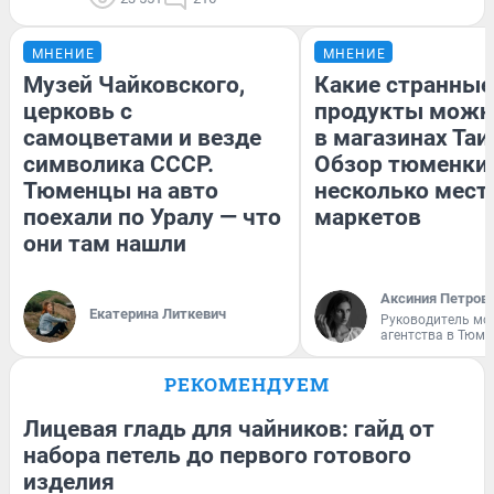
МНЕНИЕ
МНЕНИЕ
Музей Чайковского,
Какие странные
церковь с
продукты можн
самоцветами и везде
в магазинах Таи
символика СССР.
Обзор тюменки 
Тюменцы на авто
несколько мес
поехали по Уралу — что
маркетов
они там нашли
Аксиния Петров
Екатерина Литкевич
Руководитель мо
агентства в Тюме
РЕКОМЕНДУЕМ
Лицевая гладь для чайников: гайд от
набора петель до первого готового
изделия