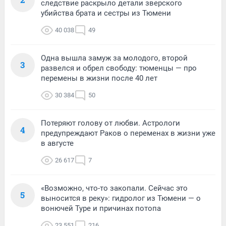
следствие раскрыло детали зверского
убийства брата и сестры из Тюмени
40 038
49
Одна вышла замуж за молодого, второй
3
развелся и обрел свободу: тюменцы — про
перемены в жизни после 40 лет
30 384
50
Потеряют голову от любви. Астрологи
4
предупреждают Раков о переменах в жизни уже
в августе
26 617
7
«Возможно, что-то закопали. Сейчас это
5
выносится в реку»: гидролог из Тюмени — о
вонючей Туре и причинах потопа
23 551
216