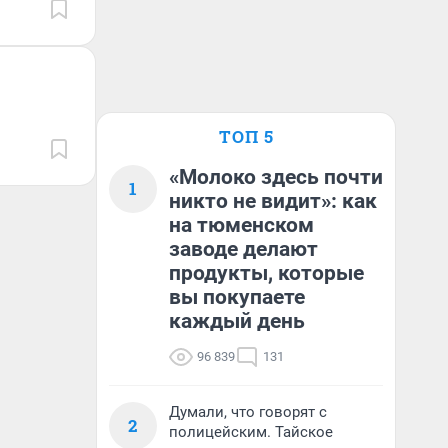
ТОП 5
«Молоко здесь почти
1
никто не видит»: как
на тюменском
заводе делают
продукты, которые
вы покупаете
каждый день
96 839
131
Думали, что говорят с
2
полицейским. Тайское