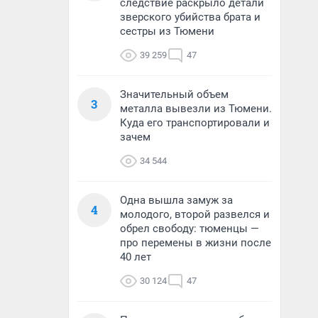
следствие раскрыло детали
зверского убийства брата и
сестры из Тюмени
39 259
47
Значительный объем
3
металла вывезли из Тюмени.
Куда его транспортировали и
зачем
34 544
Одна вышла замуж за
4
молодого, второй развелся и
обрел свободу: тюменцы —
про перемены в жизни после
40 лет
30 124
47