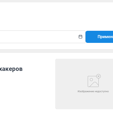
Примен
хакеров