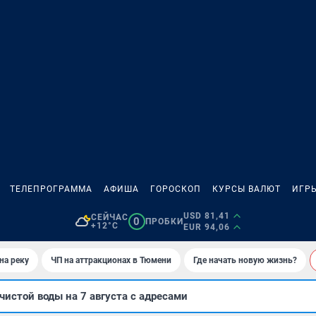
ТЕЛЕПРОГРАММА
АФИША
ГОРОСКОП
КУРСЫ ВАЛЮТ
ИГР
USD 81,41
СЕЙЧАС
0
ПРОБКИ
+12°C
EUR 94,06
на реку
ЧП на аттракционах в Тюмени
Где начать новую жизнь?
чистой воды на 7 августа с адресами