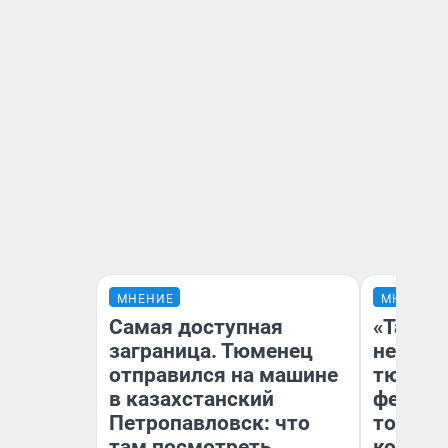
МНЕНИЕ
МНЕНИЕ
Самая доступная
«Такой
заграница. Тюменец
не виде
отправился на машине
тюменц
в казахстанский
фестива
Петропавловск: что
топлив
там посмотреть
колонк