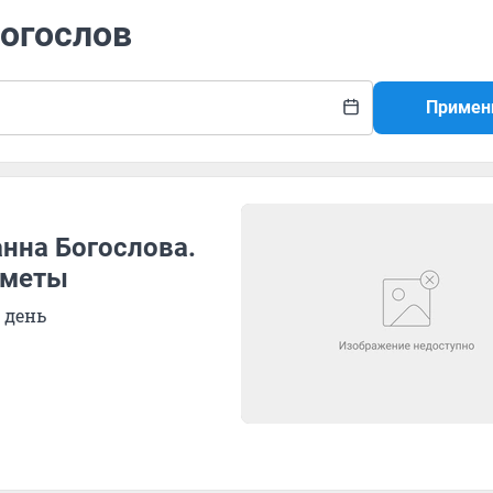
Богослов
Примен
нна Богослова.
иметы
 день