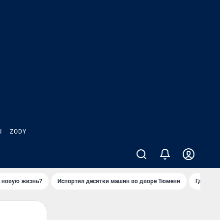
Ы
ZODY
ь новую жизнь?
Испортил десятки машин во дворе Тюмени
Где взя