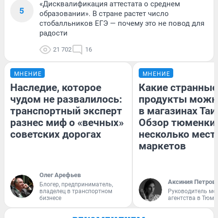
«Дисквалификация аттестата о среднем
5
образовании». В стране растет число
стобалльников ЕГЭ — почему это не повод для
радости
21 702
16
МНЕНИЕ
МНЕНИЕ
Наследие, которое
Какие странные
чудом не развалилось:
продукты можн
транспортный эксперт
в магазинах Таи
разнес миф о «вечных»
Обзор тюменки 
советских дорогах
несколько мес
маркетов
Олег Арефьев
Аксиния Петров
Блогер, предприниматель,
владелец в транспортном
Руководитель мо
бизнесе
агентства в Тюме