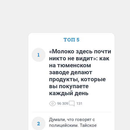
ТОП 5
«Молоко здесь почти
1
никто не видит»: как
на тюменском
заводе делают
продукты, которые
вы покупаете
каждый день
96 309
131
Думали, что говорят с
2
полицейским. Тайское