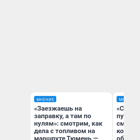
МНЕНИЕ
МНЕНИЕ
«Заезжаешь на
«Спутал
заправку, а там по
пургу».
нулям»: смотрим, как
смерте
дела с топливом на
которы
маршруте Тюмень —
обнару