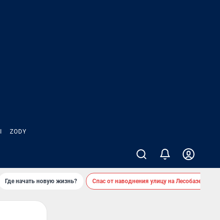
Ы
ZODY
Где начать новую жизнь?
Спас от наводнения улицу на Лесобазе
Д