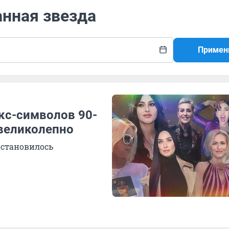
анная звезда
Примен
кс-символов 90-
 великолепно
остановилось