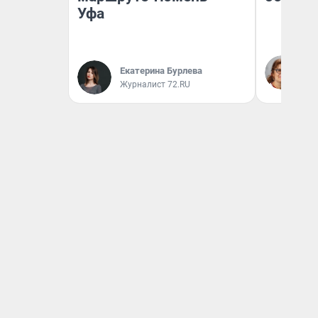
Уфа
Ир
Гл
Екатерина Бурлева
«Р
Журналист 72.RU
Во