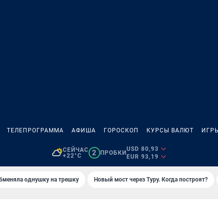
ТЕЛЕПРОГРАММА
АФИША
ГОРОСКОП
КУРСЫ ВАЛЮТ
ИГР
USD 80,93
СЕЙЧАС
2
ПРОБКИ
+22°C
EUR 93,19
бменяла однушку на трешку
Новый мост через Туру. Когда построят?