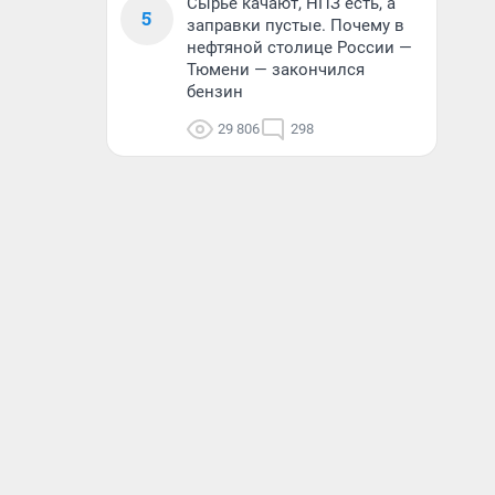
Сырье качают, НПЗ есть, а
5
заправки пустые. Почему в
нефтяной столице России —
Тюмени — закончился
бензин
29 806
298