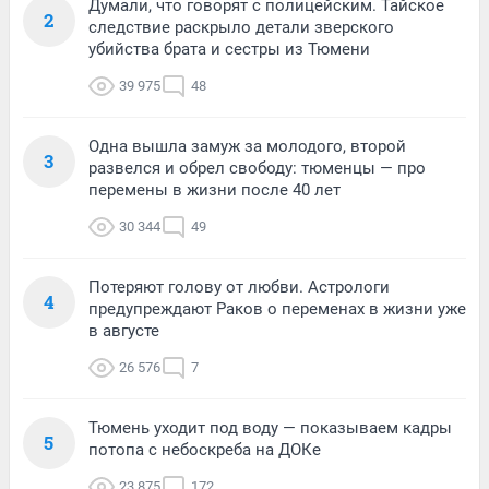
Думали, что говорят с полицейским. Тайское
2
следствие раскрыло детали зверского
убийства брата и сестры из Тюмени
39 975
48
Одна вышла замуж за молодого, второй
3
развелся и обрел свободу: тюменцы — про
перемены в жизни после 40 лет
30 344
49
Потеряют голову от любви. Астрологи
4
предупреждают Раков о переменах в жизни уже
в августе
26 576
7
Тюмень уходит под воду — показываем кадры
5
потопа с небоскреба на ДОКе
23 875
172