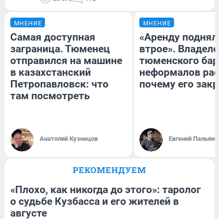
МНЕНИЕ
МНЕНИЕ
Самая доступная
«Аренду поднял
заграница. Тюменец
втрое». Владел
отправился на машине
тюменского бар
в казахстанский
неформалов рас
Петропавловск: что
почему его зак
там посмотреть
Анатолий Кузнецов
Евгений Пальяно
РЕКОМЕНДУЕМ
«Плохо, как никогда до этого»: таролог
о судьбе Кузбасса и его жителей в
августе