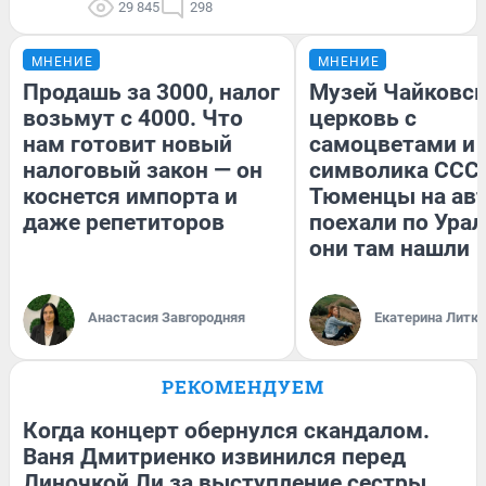
29 845
298
МНЕНИЕ
МНЕНИЕ
Продашь за 3000, налог
Музей Чайковск
возьмут с 4000. Что
церковь с
нам готовит новый
самоцветами и 
налоговый закон — он
символика СССР
коснется импорта и
Тюменцы на ав
даже репетиторов
поехали по Урал
они там нашли
Анастасия Завгородняя
Екатерина Литк
РЕКОМЕНДУЕМ
Когда концерт обернулся скандалом.
Ваня Дмитриенко извинился перед
Линочкой Ли за выступление сестры