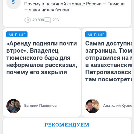
5
Почему в нефтяной столице России — Тюмени
— закончился бензин
29 830
298
МНЕНИЕ
МНЕНИЕ
«Аренду подняли почти
Самая доступна
втрое». Владелец
заграница. Тюм
тюменского бара для
отправился на 
неформалов рассказал,
в казахстански
почему его закрыли
Петропавловск:
там посмотреть
Евгений Пальянов
Анатолий Кузне
РЕКОМЕНДУЕМ