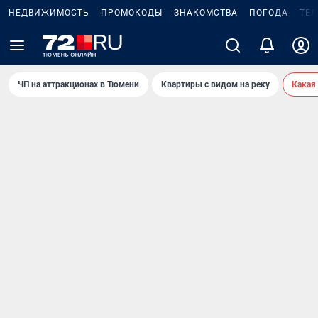
НЕДВИЖИМОСТЬ
ПРОМОКОДЫ
ЗНАКОМСТВА
ПОГОДА
ТЕ
ЧП на аттракционах в Тюмени
Квартиры с видом на реку
Какая