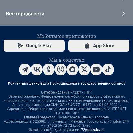
Все города сети
Мобильное приложение
Google Play
App Store
Мы в соцсетях
Контактные данные для Роскомнадзора и государственных органов
Сетевое издание «72.ру» (18+)
Зарегистрировано Федеральной службой по надзору в сфере связи,
информационных технологий и массовых коммуникаций (Роскомнадзор)
Запись о регистрации СМИ ЭЛ № ФС 77– 84674 от 06.02.2023 г.
Учредитель: Общество с ограниченной ответственностью "ИНТЕРНЕТ
ТЕХНОЛОГИИ"
Главный редактор: Познахарева Елена Павловна
Адрес редакции: 625000, г. Тюмень, ул. Максима Горького, д. 76, офис 214,
+7 (3452) 56-72-72 (доб. 3736)
Электронный адрес редакции:
72@shkulev.ru