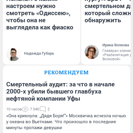
настроем нужно
смертельном ди
смотреть «Одиссею»,
который сложн
чтобы она не
обнаружить
выглядела как фиаско
Ирина Волкова
Главврач клиник
Надежда Губарь
«Реабилитация д
Волковой»
РЕКОМЕНДУЕМ
Смертельный аудит: за что в начале
2000-х убили бывшего главбуха
нефтяной компании Уфы
10 часов
7 040
2
«Она крикнула: „Дядя Боря!“» Москвичка исчезла ночью
у океана во Вьетнаме. Что произошло в последние
минуты пропажи девушки