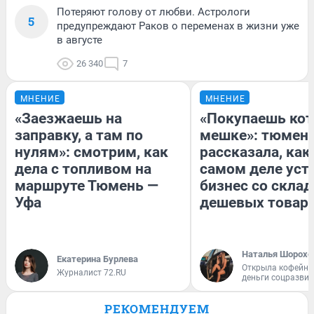
Потеряют голову от любви. Астрологи
5
предупреждают Раков о переменах в жизни уже
в августе
26 340
7
МНЕНИЕ
МНЕНИЕ
«Заезжаешь на
«Покупаешь кот
заправку, а там по
мешке»: тюмен
нулям»: смотрим, как
рассказала, как
дела с топливом на
самом деле уст
маршруте Тюмень —
бизнес со скла
Уфа
дешевых товар
Наталья Шорохо
Екатерина Бурлева
Открыла кофейну
Журналист 72.RU
деньги соцразви
РЕКОМЕНДУЕМ