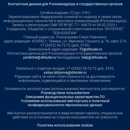
Контактные данные для Роскомнадзора и государственных органов
Сетевое издание «72.ру» (18+)
Зарегистрировано Федеральной службой по надзору в сфере связи,
информационных технологий и массовых коммуникаций (Роскомнадзор)
Запись о регистрации СМИ ЭЛ № ФС 77– 84674 от 06.02.2023 г.
Учредитель: Общество с ограниченной ответственностью "ИНТЕРНЕТ
ТЕХНОЛОГИИ"
Главный редактор: Познахарева Елена Павловна
Адрес редакции: 625000, г. Тюмень, ул. Максима Горького, д. 76, офис 214,
+7 (3452) 56-72-72 (доб. 3736)
Электронный адрес редакции:
72@shkulev.ru
Контактные данные для Роскомнадзора и государственных органов:
juristchel@shkulev.ru
Техподдержка:
help@shkulev.ru
Связаться с отделом продаж: +7 (3452) 56-72-72 доб. 3335,
yuliya.latypova@shkulev.ru
Редакция сайта не несет ответственности за достоверность
информации, содержащейся в рекламных объявлениях.
Особенности эксплуатации (использования) веб-портала регулируются:
Руководством пользователя
Описанием функциональных характеристик ПО
Условиями использования веб-портала и политикой
конфиденциальности персональных данных
Веб-портал распространяется в виде интернет-сервиса, специальные
действия по установке на стороне пользователя не требуются
Политика использования cookies