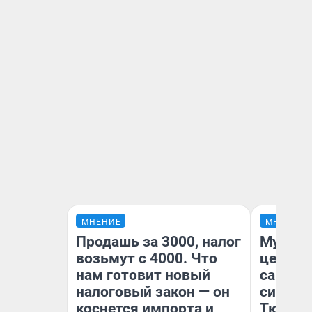
МНЕНИЕ
МНЕНИЕ
Продашь за 3000, налог
Музей 
возьмут с 4000. Что
церков
нам готовит новый
самоцв
налоговый закон — он
символ
коснется импорта и
Тюменц