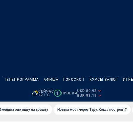
ТЕЛЕПРОГРАММА
АФИША
ГОРОСКОП
КУРСЫ ВАЛЮТ
ИГР
USD 80,93
СЕЙЧАС
1
ПРОБКИ
+21°C
EUR 93,19
бменяла однушку на трешку
Новый мост через Туру. Когда построят?