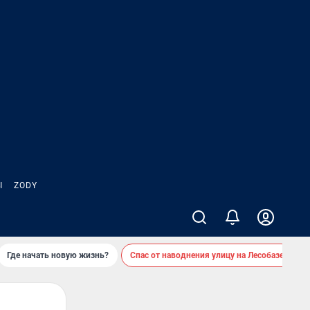
Ы
ZODY
Где начать новую жизнь?
Спас от наводнения улицу на Лесобазе
Д