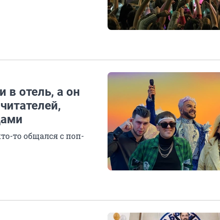
 в отель, а он
 читателей,
дами
то-то общался с поп-