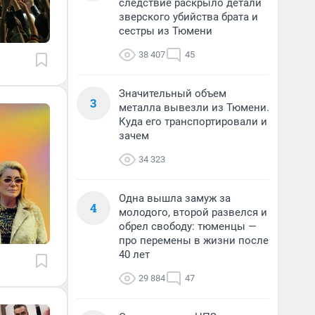
следствие раскрыло детали
зверского убийства брата и
сестры из Тюмени
38 407
45
Значительный объем
3
металла вывезли из Тюмени.
Куда его транспортировали и
зачем
34 323
Одна вышла замуж за
4
молодого, второй развелся и
обрел свободу: тюменцы —
про перемены в жизни после
40 лет
29 884
47