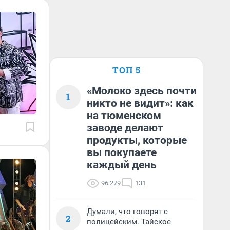
ТОП 5
«Молоко здесь почти
1
никто не видит»: как
на тюменском
заводе делают
продукты, которые
вы покупаете
каждый день
96 279
131
Думали, что говорят с
2
полицейским. Тайское