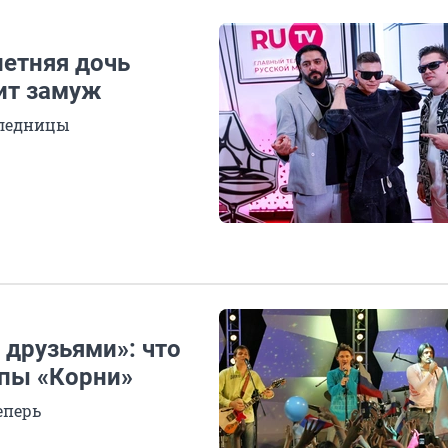
летняя дочь
ит замуж
следницы
 друзьями»: что
ппы «Корни»
еперь