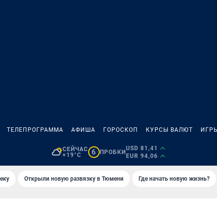
ТЕЛЕПРОГРАММА
АФИША
ГОРОСКОП
КУРСЫ ВАЛЮТ
ИГР
USD 81,41
СЕЙЧАС
6
ПРОБКИ
+19°C
EUR 94,06
еку
Открыли новую развязку в Тюмени
Где начать новую жизнь?