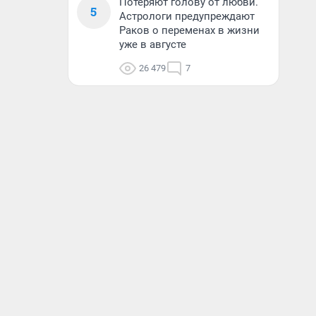
Потеряют голову от любви.
5
Астрологи предупреждают
Раков о переменах в жизни
уже в августе
26 479
7