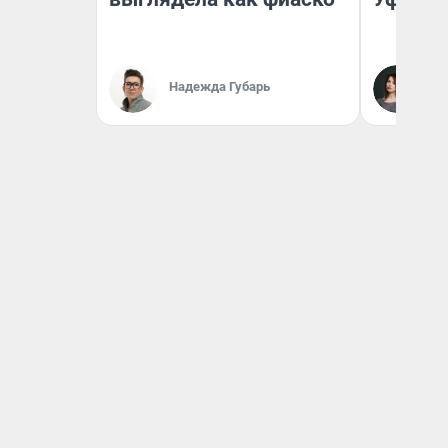
Ек
Надежда Губарь
Жу