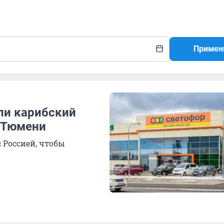
а
Примен
ли карибский
в Тюмени
 Россией, чтобы