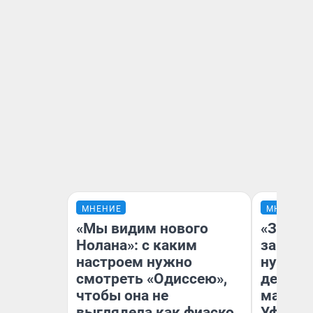
МНЕНИЕ
МНЕНИЕ
«Мы видим нового
«Заезж
Нолана»: с каким
заправк
настроем нужно
нулям»
смотреть «Одиссею»,
дела с
чтобы она не
маршру
выглядела как фиаско
Уфа