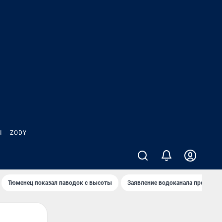
Ы
ZODY
Тюменец показал паводок с высоты
Заявление водоканала про запа