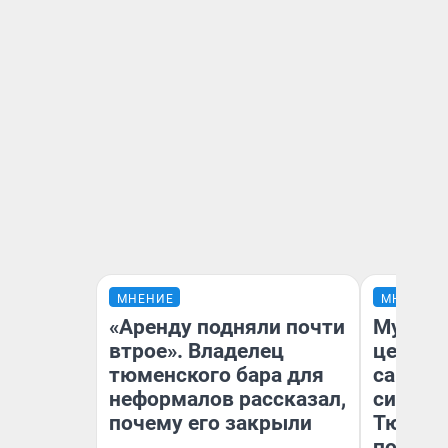
МНЕНИЕ
МНЕНИЕ
«Аренду подняли почти
Музей 
втрое». Владелец
церков
тюменского бара для
самоцв
неформалов рассказал,
символ
почему его закрыли
Тюменц
поехали