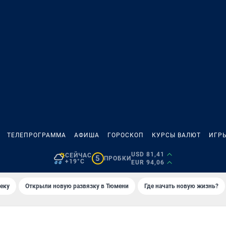
ТЕЛЕПРОГРАММА
АФИША
ГОРОСКОП
КУРСЫ ВАЛЮТ
ИГР
USD 81,41
СЕЙЧАС
5
ПРОБКИ
+19°C
EUR 94,06
еку
Открыли новую развязку в Тюмени
Где начать новую жизнь?