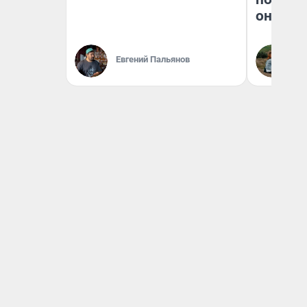
они та
Евгений Пальянов
Ек