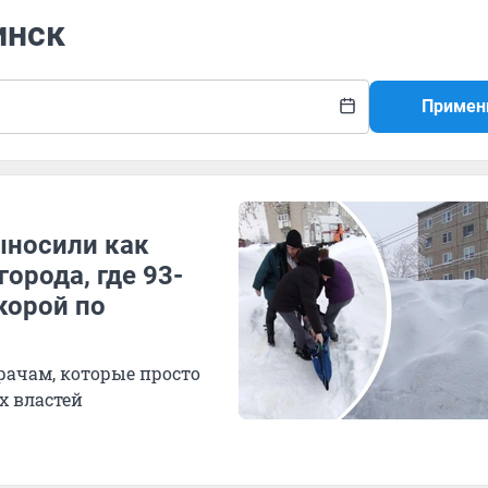
инск
Примен
ыносили как
орода, где 93-
корой по
рачам, которые просто
х властей