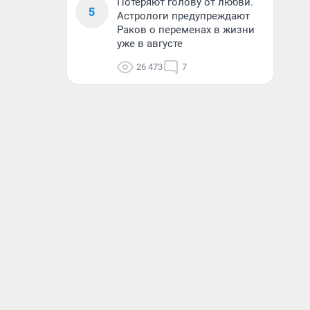
Потеряют голову от любви.
5
Астрологи предупреждают
Раков о переменах в жизни
уже в августе
26 473
7