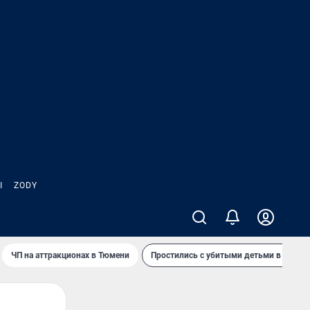
Ы
ZODY
ЧП на аттракционах в Тюмени
Простились с убитыми детьми в Таила