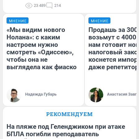
23 489
214
МНЕНИЕ
МНЕНИЕ
«Мы видим нового
Продашь за 3000
Нолана»: с каким
возьмут с 4000.
настроем нужно
нам готовит но
смотреть «Одиссею»,
налоговый зако
чтобы она не
коснется импор
выглядела как фиаско
даже репетитор
Надежда Губарь
Анастасия Завг
РЕКОМЕНДУЕМ
На пляже под Геленджиком при атаке
БПЛА погибли преподаватель