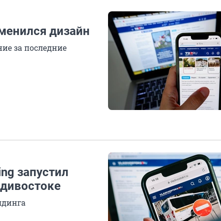
сменился дизайн
ие за последние
И
ing запустил
адивостоке
олдинга