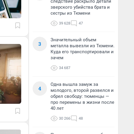
следствие раскрыло детали
зверского убийства брата и
сестры из Тюмени
39 628
47
Значительный объем
3
металла вывезли из Тюмени.
Куда его транспортировали и
зачем
34 687
Одна вышла замуж за
4
молодого, второй развелся и
обрел свободу: тюменцы —
про перемены в жизни после
40 лет
30 266
48