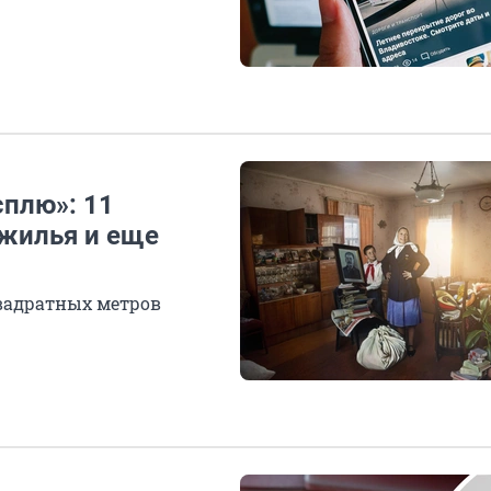
сплю»: 11
жилья и еще
й
квадратных метров