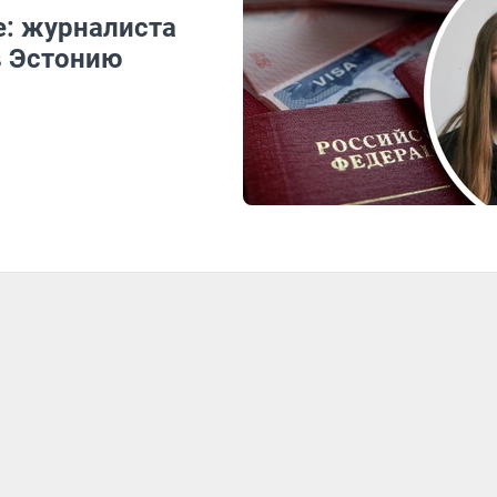
е: журналиста
в Эстонию