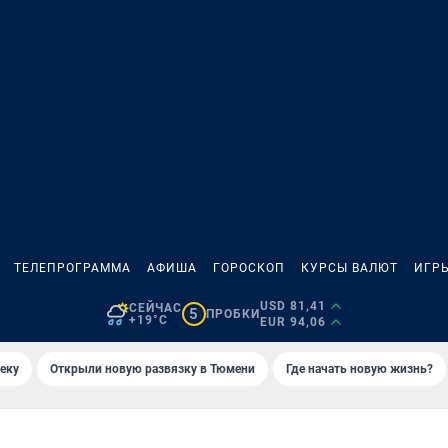
ТЕЛЕПРОГРАММА
АФИША
ГОРОСКОП
КУРСЫ ВАЛЮТ
ИГР
USD 81,41
СЕЙЧАС
5
ПРОБКИ
+19°C
EUR 94,06
еку
Открыли новую развязку в Тюмени
Где начать новую жизнь?