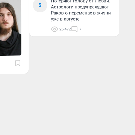
Потеряют голову от любви.
5
Астрологи предупреждают
Раков о переменах в жизни
уже в августе
26 472
7