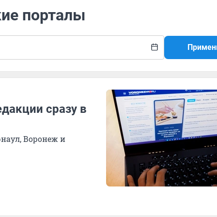
кие порталы
Примен
едакции сразу в
рнаул, Воронеж и