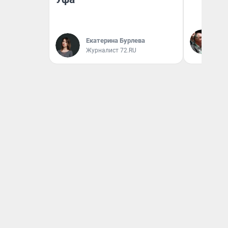
Ол
Бл
Екатерина Бурлева
вл
Журналист 72.RU
би