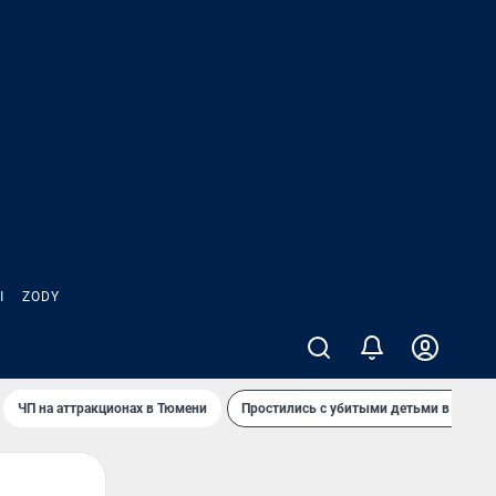
Ы
ZODY
ЧП на аттракционах в Тюмени
Простились с убитыми детьми в Таила