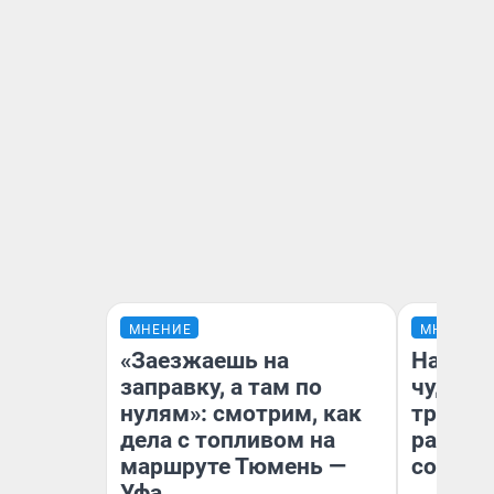
МНЕНИЕ
МНЕНИЕ
«Заезжаешь на
Наслед
заправку, а там по
чудом 
нулям»: смотрим, как
трансп
дела с топливом на
разнес
маршруте Тюмень —
советс
Уфа