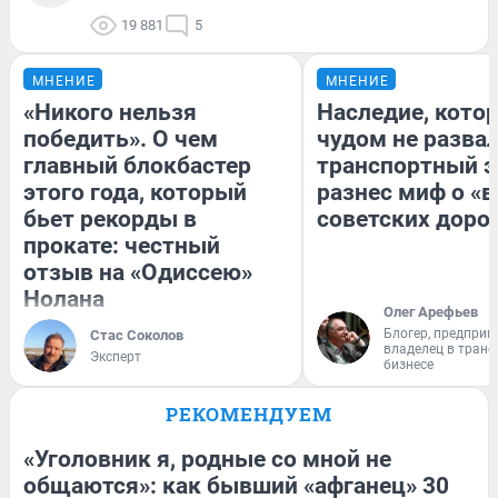
19 881
5
МНЕНИЕ
МНЕНИЕ
«Никого нельзя
Наследие, кото
победить». О чем
чудом не разва
главный блокбастер
транспортный э
этого года, который
разнес миф о «
бьет рекорды в
советских доро
прокате: честный
отзыв на «Одиссею»
Нолана
Олег Арефьев
Блогер, предприн
Стас Соколов
владелец в тран
Эксперт
бизнесе
РЕКОМЕНДУЕМ
«Уголовник я, родные со мной не
общаются»: как бывший «афганец» 30