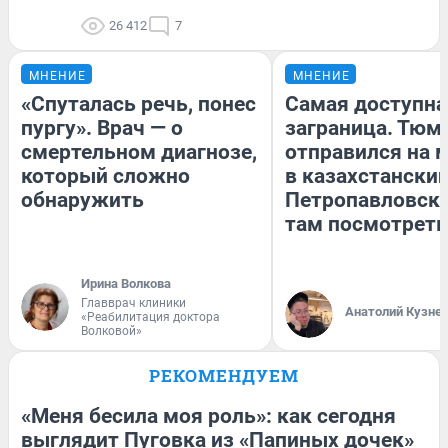
26 412
7
МНЕНИЕ
МНЕНИЕ
«Спуталась речь, понес
Самая доступна
пургу». Врач — о
заграница. Тюм
смертельном диагнозе,
отправился на 
который сложно
в казахстански
обнаружить
Петропавловск:
там посмотреть
Ирина Волкова
Главврач клиники
Анатолий Кузне
«Реабилитация доктора
Волковой»
РЕКОМЕНДУЕМ
«Меня бесила моя роль»: как сегодня
выглядит Пуговка из «Папиных дочек»