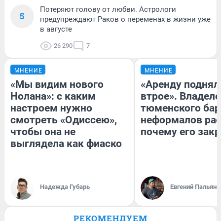
Потеряют голову от любви. Астрологи
5
предупреждают Раков о переменах в жизни уже
в августе
26 290
7
МНЕНИЕ
МНЕНИЕ
«Мы видим нового
«Аренду поднял
Нолана»: с каким
втрое». Владел
настроем нужно
тюменского бар
смотреть «Одиссею»,
неформалов рас
чтобы она не
почему его зак
выглядела как фиаско
Надежда Губарь
Евгений Пальяно
РЕКОМЕНДУЕМ