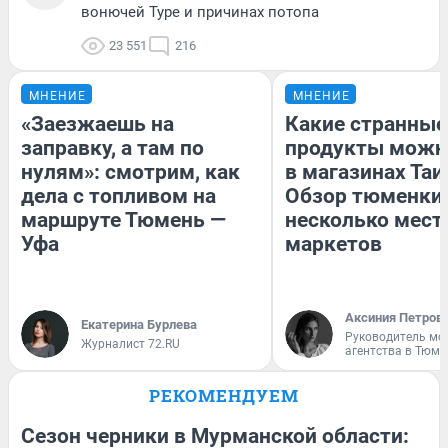
вонючей Туре и причинах потопа
23 551
216
МНЕНИЕ
МНЕНИЕ
«Заезжаешь на
Какие странные
заправку, а там по
продукты можн
нулям»: смотрим, как
в магазинах Таи
дела с топливом на
Обзор тюменки 
маршруте Тюмень —
несколько мес
Уфа
маркетов
Аксиния Петров
Екатерина Бурлева
Руководитель мо
Журналист 72.RU
агентства в Тюме
РЕКОМЕНДУЕМ
Сезон черники в Мурманской области: