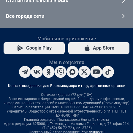
Статистика канала в MAX
Все города сети
Мобильное приложение
Google Play
App Store
Мы в соцсетях
Контактные данные для Роскомнадзора и государственных органов
Сетевое издание «72.ру» (18+)
Зарегистрировано Федеральной службой по надзору в сфере связи,
информационных технологий и массовых коммуникаций (Роскомнадзор)
Запись о регистрации СМИ ЭЛ № ФС 77– 84674 от 06.02.2023 г.
Учредитель: Общество с ограниченной ответственностью "ИНТЕРНЕТ
ТЕХНОЛОГИИ"
Главный редактор: Познахарева Елена Павловна
Адрес редакции: 625000, г. Тюмень, ул. Максима Горького, д. 76, офис 214,
+7 (3452) 56-72-72 (доб. 3736)
Электронный адрес редакции:
72@shkulev.ru