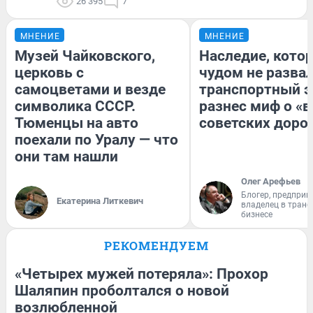
26 395
7
МНЕНИЕ
МНЕНИЕ
Музей Чайковского,
Наследие, кото
церковь с
чудом не разва
самоцветами и везде
транспортный э
символика СССР.
разнес миф о «
Тюменцы на авто
советских доро
поехали по Уралу — что
они там нашли
Олег Арефьев
Блогер, предприн
Екатерина Литкевич
владелец в тран
бизнесе
РЕКОМЕНДУЕМ
«Четырех мужей потеряла»: Прохор
Шаляпин проболтался о новой
возлюбленной