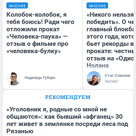
МНЕНИЕ
МНЕНИЕ
Колобок-колобок, я
«Никого нельзя
тебя боюсь! Ради чего
победить». О ч
отложили прокат
главный блокба
«Человека-паука» —
этого года, кот
отзыв о фильме про
бьет рекорды в
«человека-булку»
прокате: честн
отзыв на «Одис
Нолана
Стас Соколов
Надежда Губарь
Эксперт
РЕКОМЕНДУЕМ
«Уголовник я, родные со мной не
общаются»: как бывший «афганец» 30
лет живет в землянке посреди леса под
Рязанью