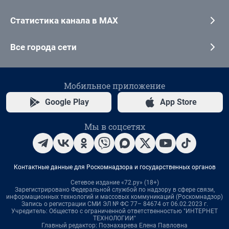
Статистика канала в MAX
Все города сети
Мобильное приложение
Google Play
App Store
Мы в соцсетях
Контактные данные для Роскомнадзора и государственных органов
Сетевое издание «72.ру» (18+)
Зарегистрировано Федеральной службой по надзору в сфере связи,
информационных технологий и массовых коммуникаций (Роскомнадзор)
Запись о регистрации СМИ ЭЛ № ФС 77– 84674 от 06.02.2023 г.
Учредитель: Общество с ограниченной ответственностью "ИНТЕРНЕТ
ТЕХНОЛОГИИ"
Главный редактор: Познахарева Елена Павловна