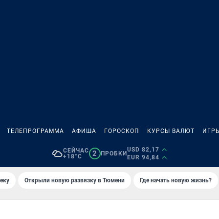
ТЕЛЕПРОГРАММА
АФИША
ГОРОСКОП
КУРСЫ ВАЛЮТ
ИГР
USD 82,17
СЕЙЧАС
2
ПРОБКИ
+18°C
EUR 94,84
еку
Открыли новую развязку в Тюмени
Где начать новую жизнь?