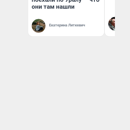
они там нашли
Ол
Бл
Екатерина Литкевич
вл
би