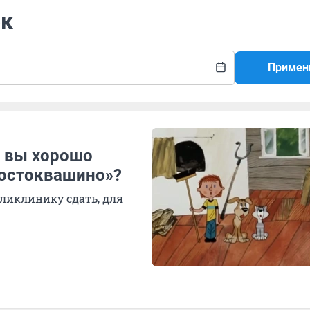
ок
Примен
, вы хорошо
ростоквашино»?
оликлинику сдать, для