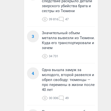
следствие раскрыло детали
зверского убийства брата и
сестры из Тюмени
39 816
47
Значительный объем
3
металла вывезли из Тюмени.
Куда его транспортировали и
зачем
34 731
Одна вышла замуж за
4
молодого, второй развелся и
обрел свободу: тюменцы —
про перемены в жизни после
40 лет
30 306
49