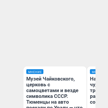
МНЕНИЕ
МНЕНИЕ
Музей Чайковского,
Наслед
церковь с
чудом 
самоцветами и везде
трансп
символика СССР.
разнес
Тюменцы на авто
советс
поехали по Уралу — что