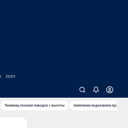
Ы
ZODY
Тюменец показал паводок с высоты
Заявление водоканала про запа