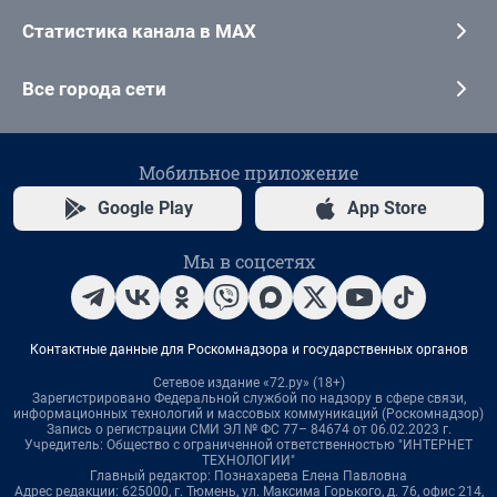
Статистика канала в MAX
Все города сети
Мобильное приложение
Google Play
App Store
Мы в соцсетях
Контактные данные для Роскомнадзора и государственных органов
Сетевое издание «72.ру» (18+)
Зарегистрировано Федеральной службой по надзору в сфере связи,
информационных технологий и массовых коммуникаций (Роскомнадзор)
Запись о регистрации СМИ ЭЛ № ФС 77– 84674 от 06.02.2023 г.
Учредитель: Общество с ограниченной ответственностью "ИНТЕРНЕТ
ТЕХНОЛОГИИ"
Главный редактор: Познахарева Елена Павловна
Адрес редакции: 625000, г. Тюмень, ул. Максима Горького, д. 76, офис 214,