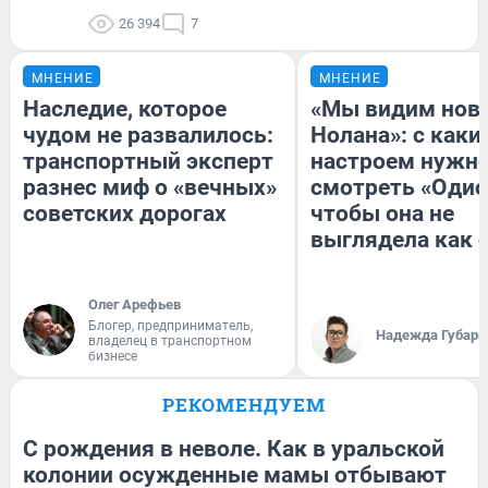
26 394
7
МНЕНИЕ
МНЕНИЕ
Наследие, которое
«Мы видим нов
чудом не развалилось:
Нолана»: с каки
транспортный эксперт
настроем нужн
разнес миф о «вечных»
смотреть «Одис
советских дорогах
чтобы она не
выглядела как 
Олег Арефьев
Блогер, предприниматель,
Надежда Губарь
владелец в транспортном
бизнесе
РЕКОМЕНДУЕМ
С рождения в неволе. Как в уральской
колонии осужденные мамы отбывают