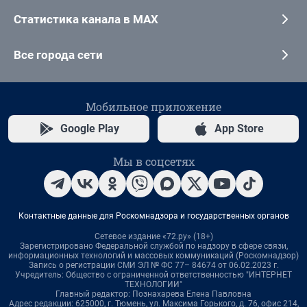
Статистика канала в MAX
Все города сети
Мобильное приложение
Google Play
App Store
Мы в соцсетях
Контактные данные для Роскомнадзора и государственных органов
Сетевое издание «72.ру» (18+)
Зарегистрировано Федеральной службой по надзору в сфере связи,
информационных технологий и массовых коммуникаций (Роскомнадзор)
Запись о регистрации СМИ ЭЛ № ФС 77– 84674 от 06.02.2023 г.
Учредитель: Общество с ограниченной ответственностью "ИНТЕРНЕТ
ТЕХНОЛОГИИ"
Главный редактор: Познахарева Елена Павловна
Адрес редакции: 625000, г. Тюмень, ул. Максима Горького, д. 76, офис 214,