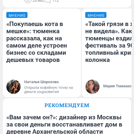
23 862
172
МНЕНИЕ
МНЕНИЕ
«Покупаешь кота в
«Такой грязи в 
мешке»: тюменка
не видела». Как
рассказала, как на
тюменцы ездил
самом деле устроен
фестиваль за 90
бизнес со складами
топливный криз
дешевых товаров
колонка
Наталья Шорохова
Мария Токмаков
Открыла кофейную точку на
деньги соцразвития
РЕКОМЕНДУЕМ
«Вам зачем он?»: дизайнер из Москвы
за свои деньги восстанавливает дом в
деревне Архангельской области