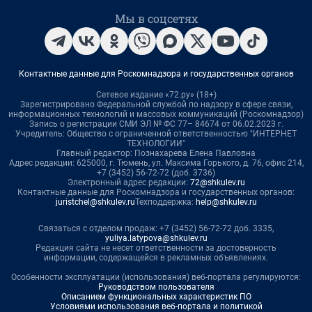
Мы в соцсетях
Контактные данные для Роскомнадзора и государственных органов
Сетевое издание «72.ру» (18+)
Зарегистрировано Федеральной службой по надзору в сфере связи,
информационных технологий и массовых коммуникаций (Роскомнадзор)
Запись о регистрации СМИ ЭЛ № ФС 77– 84674 от 06.02.2023 г.
Учредитель: Общество с ограниченной ответственностью "ИНТЕРНЕТ
ТЕХНОЛОГИИ"
Главный редактор: Познахарева Елена Павловна
Адрес редакции: 625000, г. Тюмень, ул. Максима Горького, д. 76, офис 214,
+7 (3452) 56-72-72 (доб. 3736)
Электронный адрес редакции:
72@shkulev.ru
Контактные данные для Роскомнадзора и государственных органов:
juristchel@shkulev.ru
Техподдержка:
help@shkulev.ru
Связаться с отделом продаж: +7 (3452) 56-72-72 доб. 3335,
yuliya.latypova@shkulev.ru
Редакция сайта не несет ответственности за достоверность
информации, содержащейся в рекламных объявлениях.
Особенности эксплуатации (использования) веб-портала регулируются:
Руководством пользователя
Описанием функциональных характеристик ПО
Условиями использования веб-портала и политикой