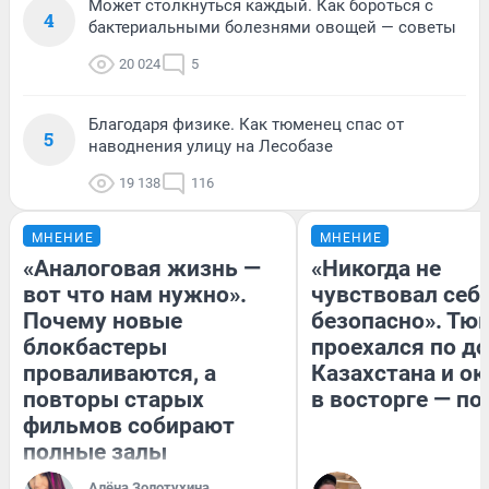
Может столкнуться каждый. Как бороться с
4
бактериальными болезнями овощей — советы
20 024
5
Благодаря физике. Как тюменец спас от
5
наводнения улицу на Лесобазе
19 138
116
МНЕНИЕ
МНЕНИЕ
«Аналоговая жизнь —
«Никогда не
вот что нам нужно».
чувствовал себя
Почему новые
безопасно». Тю
блокбастеры
проехался по д
проваливаются, а
Казахстана и ок
повторы старых
в восторге — по
фильмов собирают
полные залы
Алёна Золотухина