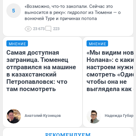
«Возможно, что-то закопали. Сейчас это
5
выносится в реку»: гидролог из Тюмени — о
вонючей Туре и причинах потопа
23 673
223
МНЕНИЕ
МНЕНИЕ
Самая доступная
«Мы видим нов
заграница. Тюменец
Нолана»: с каки
отправился на машине
настроем нужн
в казахстанский
смотреть «Одис
Петропавловск: что
чтобы она не
там посмотреть
выглядела как 
Анатолий Кузнецов
Надежда Губарь
РЕКОМЕНДУЕМ