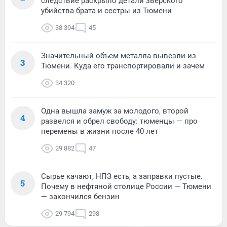
следствие раскрыло детали зверского
убийства брата и сестры из Тюмени
38 394
45
Значительный объем металла вывезли из
3
Тюмени. Куда его транспортировали и зачем
34 320
Одна вышла замуж за молодого, второй
4
развелся и обрел свободу: тюменцы — про
перемены в жизни после 40 лет
29 882
47
Сырье качают, НПЗ есть, а заправки пустые.
5
Почему в нефтяной столице России — Тюмени
— закончился бензин
29 794
298