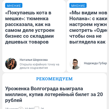
МНЕНИЕ
МНЕНИЕ
«Покупаешь кота в
«Мы видим нов
мешке»: тюменка
Нолана»: с каки
рассказала, как на
настроем нужн
самом деле устроен
смотреть «Одис
бизнес со складами
чтобы она не
дешевых товаров
выглядела как 
Наталья Шорохова
Надежда Губарь
Открыла кофейную точку на
деньги соцразвития
РЕКОМЕНДУЕМ
Уроженка Волгограда выиграла
миллион, купив лотерейный билет за 20
рублей
18 часов
10 865
26