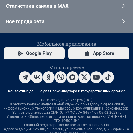
Статистика канала в MAX
Все города сети
Мобильное приложение
Google Play
App Store
Мы в соцсетях
Контактные данные для Роскомнадзора и государственных органов
Сетевое издание «72.ру» (18+)
Зарегистрировано Федеральной службой по надзору в сфере связи,
информационных технологий и массовых коммуникаций (Роскомнадзор)
Запись о регистрации СМИ ЭЛ № ФС 77– 84674 от 06.02.2023 г.
Учредитель: Общество с ограниченной ответственностью "ИНТЕРНЕТ
ТЕХНОЛОГИИ"
Главный редактор: Познахарева Елена Павловна
Адрес редакции: 625000, г. Тюмень, ул. Максима Горького, д. 76, офис 214,