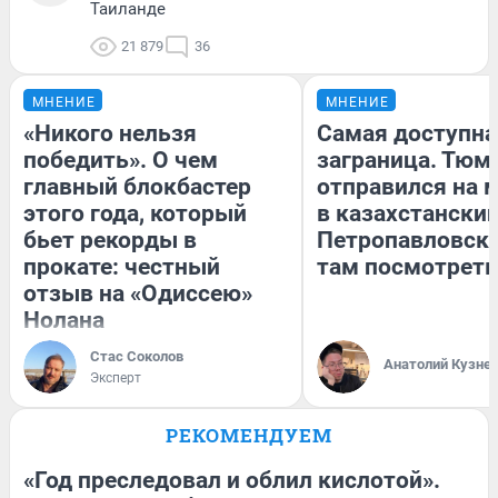
Таиланде
21 879
36
МНЕНИЕ
МНЕНИЕ
«Никого нельзя
Самая доступна
победить». О чем
заграница. Тюм
главный блокбастер
отправился на 
этого года, который
в казахстански
бьет рекорды в
Петропавловск:
прокате: честный
там посмотреть
отзыв на «Одиссею»
Нолана
Стас Соколов
Анатолий Кузне
Эксперт
РЕКОМЕНДУЕМ
«Год преследовал и облил кислотой».