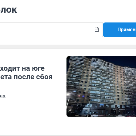
блок
Примен
ходит на юге
ета после сбоя
нах