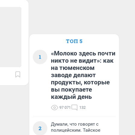
ТОП 5
«Молоко здесь почти
1
никто не видит»: как
на тюменском
заводе делают
продукты, которые
вы покупаете
каждый день
97 071
132
Думали, что говорят с
2
полицейским. Тайское