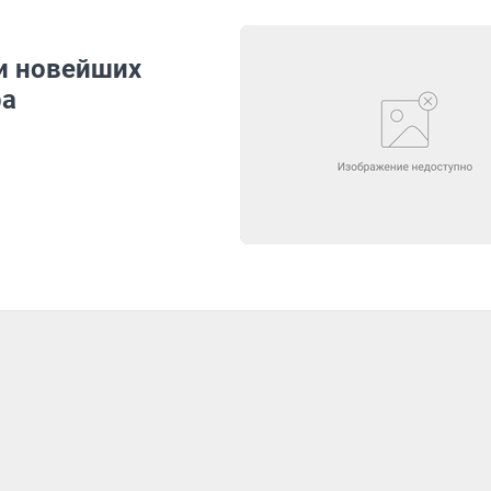
ри новейших
ра