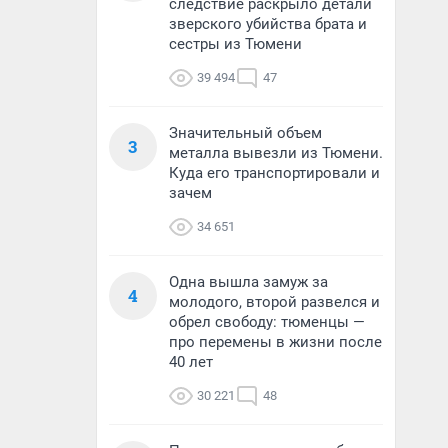
следствие раскрыло детали
зверского убийства брата и
сестры из Тюмени
39 494
47
Значительный объем
3
металла вывезли из Тюмени.
Куда его транспортировали и
зачем
34 651
Одна вышла замуж за
4
молодого, второй развелся и
обрел свободу: тюменцы —
про перемены в жизни после
40 лет
30 221
48