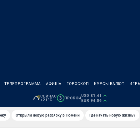
ТЕЛЕПРОГРАММА
АФИША
ГОРОСКОП
КУРСЫ ВАЛЮТ
ИГР
USD 81,41
СЕЙЧАС
3
ПРОБКИ
+21°C
EUR 94,06
еку
Открыли новую развязку в Тюмени
Где начать новую жизнь?