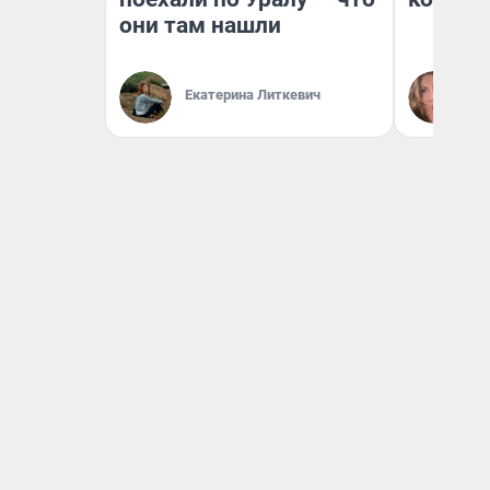
они там нашли
Екатерина Литкевич
Ма