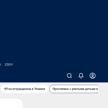
Ы
ZODY
ЧП на аттракционах в Тюмени
Простились с убитыми детьми в Таила