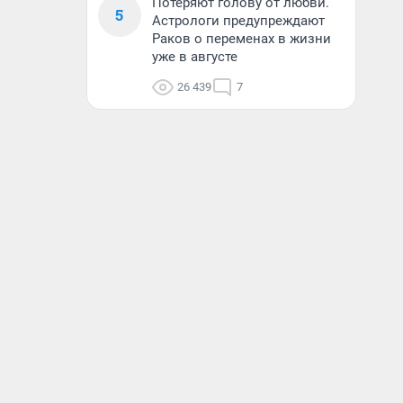
Потеряют голову от любви.
5
Астрологи предупреждают
Раков о переменах в жизни
уже в августе
26 439
7