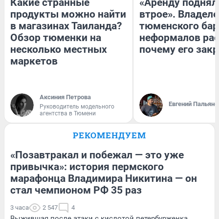
Какие странные
«Аренду поднял
продукты можно найти
втрое». Владел
в магазинах Таиланда?
тюменского бар
Обзор тюменки на
неформалов рас
несколько местных
почему его зак
маркетов
Аксиния Петрова
Евгений Пальяно
Руководитель модельного
агентства в Тюмени
РЕКОМЕНДУЕМ
«Позавтракал и побежал — это уже
привычка»: история пермского
марафонца Владимира Никитина — он
стал чемпионом РФ 35 раз
3 часа
2 547
4
Выжившая после атаки с кислотой петербурженка