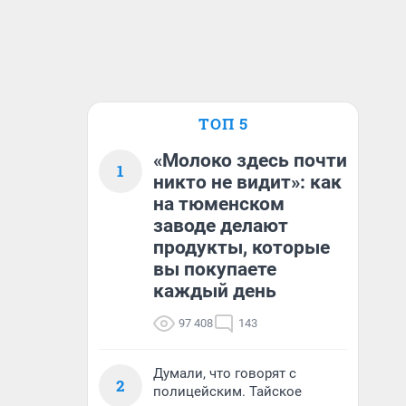
ТОП 5
«Молоко здесь почти
1
никто не видит»: как
на тюменском
заводе делают
продукты, которые
вы покупаете
каждый день
97 408
143
Думали, что говорят с
2
полицейским. Тайское