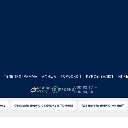
ТЕЛЕПРОГРАММА
АФИША
ГОРОСКОП
КУРСЫ ВАЛЮТ
ИГР
USD 82,17
СЕЙЧАС
0
ПРОБКИ
+17°C
EUR 94,84
еку
Открыли новую развязку в Тюмени
Где начать новую жизнь?