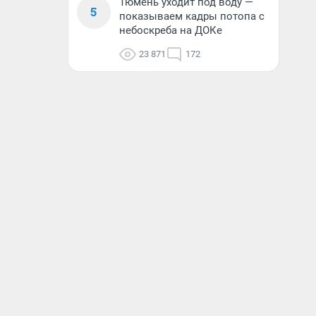
Тюмень уходит под воду —
5
показываем кадры потопа с
небоскреба на ДОКе
23 871
172