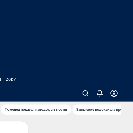
Ы
ZODY
Тюменец показал паводок с высоты
Заявление водоканала про запа