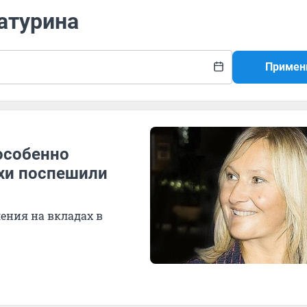
Батурина
Примен
 особенно
хи поспешили
ления на вкладах в