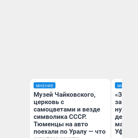
МНЕНИЕ
МНЕНИЕ
Музей Чайковского,
«Заезж
церковь с
заправк
самоцветами и везде
нулям»
символика СССР.
дела с
Тюменцы на авто
маршру
поехали по Уралу — что
Уфа