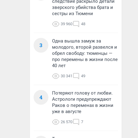
следствие раскрыло детали
зверского убийства брата и
сестры из Тюмени
39 960
48
Одна вышла замуж за
3
молодого, второй развелся и
обрел свободу: тюменцы —
про перемены в жизни после
40 лет
30 341
49
Потеряют голову от любви.
4
Астрологи предупреждают
Раков о переменах в жизни
уже в августе
26 570
7