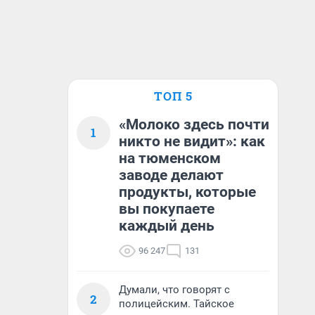
ТОП 5
«Молоко здесь почти
1
никто не видит»: как
на тюменском
заводе делают
продукты, которые
вы покупаете
каждый день
96 247
131
Думали, что говорят с
2
полицейским. Тайское