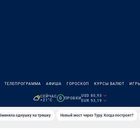
ТЕЛЕПРОГРАММА
АФИША
ГОРОСКОП
КУРСЫ ВАЛЮТ
ИГР
USD 80,93
СЕЙЧАС
0
ПРОБКИ
+21°C
EUR 93,19
бменяла однушку на трешку
Новый мост через Туру. Когда построят?