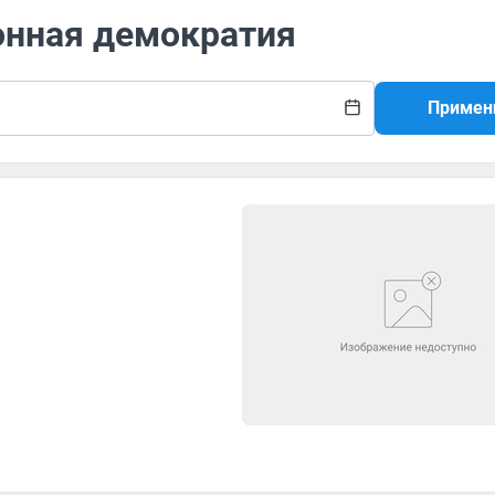
онная демократия
Примен