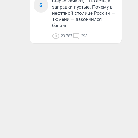
Сырье качают, НПЗ есть, а
5
заправки пустые. Почему в
нефтяной столице России —
Тюмени — закончился
бензин
29 787
298