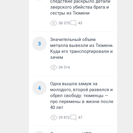
следствие раскрыло детали
зверского убийства брата и
сестры из Тюмени
38 375
43
Значительный объем
3
металла вывезли из Тюмени.
Куда его транспортировали и
зачем
34 314
Одна вышла замуж за
4
молодого, второй развелся и
обрел свободу: тюменцы —
про перемены в жизни после
40 лет
29 872
47