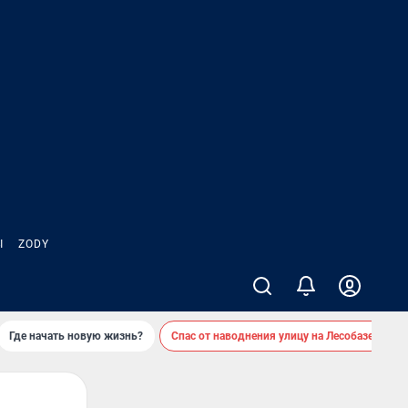
Ы
ZODY
Где начать новую жизнь?
Спас от наводнения улицу на Лесобазе
Д