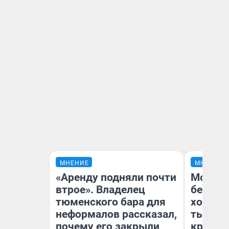
МНЕНИЕ
МНЕНИЕ
«Аренду подняли почти
Мой ба
втрое». Владелец
береже
тюменского бара для
хотела 
неформалов рассказал,
тысяч,
почему его закрыли
кредит,