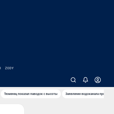
Ы
ZODY
Тюменец показал паводок с высоты
Заявление водоканала про запа