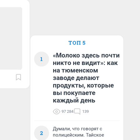
ТОП 5
«Молоко здесь почти
1
никто не видит»: как
на тюменском
заводе делают
продукты, которые
вы покупаете
каждый день
97 284
139
Думали, что говорят с
2
полицейским. Тайское