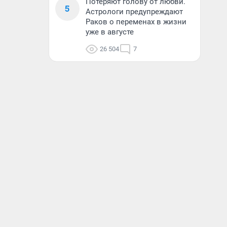
Потеряют голову от любви.
5
Астрологи предупреждают
Раков о переменах в жизни
уже в августе
26 504
7