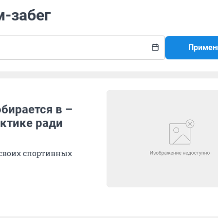
м-забег
Примен
бирается в –
рктике ради