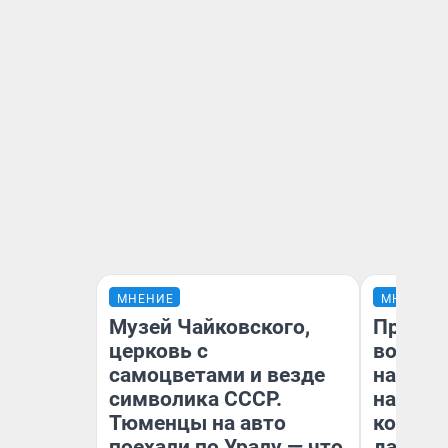
МНЕНИЕ
МНЕНИЕ
Музей Чайковского,
Продаш
церковь с
возьмут
самоцветами и везде
нам го
символика СССР.
налого
Тюменцы на авто
коснет
поехали по Уралу — что
даже р