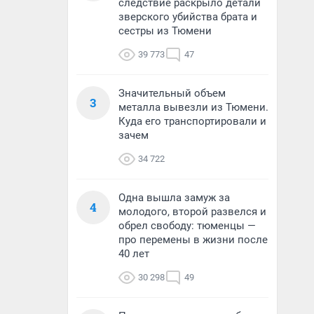
следствие раскрыло детали
зверского убийства брата и
сестры из Тюмени
39 773
47
Значительный объем
3
металла вывезли из Тюмени.
Куда его транспортировали и
зачем
34 722
Одна вышла замуж за
4
молодого, второй развелся и
обрел свободу: тюменцы —
про перемены в жизни после
40 лет
30 298
49