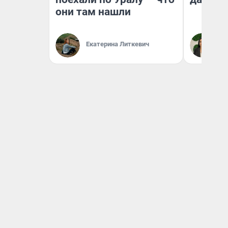
они там нашли
Екатерина Литкевич
Ан