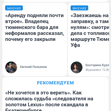
МНЕНИЕ
МНЕНИЕ
«Аренду подняли почти
«Заезжаешь на
втрое». Владелец
заправку, а там 
тюменского бара для
нулям»: смотри
неформалов рассказал,
дела с топливом
почему его закрыли
маршруте Тюме
Уфа
Екатерина Бурле
Евгений Пальянов
Журналист 72.RU
РЕКОМЕНДУЕМ
«Не хочется в это верить». Как
сложилась судьба «следователя на
золотом Lexus» после скандала в
Екатеринбурге