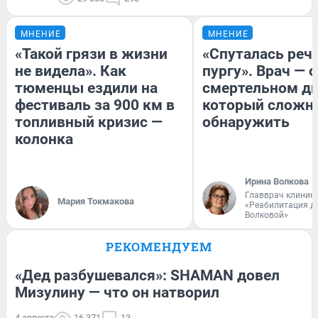
МНЕНИЕ
МНЕНИЕ
«Такой грязи в жизни
«Спуталась речь
не видела». Как
пургу». Врач — о
тюменцы ездили на
смертельном ди
фестиваль за 900 км в
который сложн
топливный кризис —
обнаружить
колонка
Ирина Волкова
Главврач клиник
Мария Токмакова
«Реабилитация д
Волковой»
РЕКОМЕНДУЕМ
«Дед разбушевался»: SHAMAN довел
Мизулину — что он натворил
4 августа
16 371
13