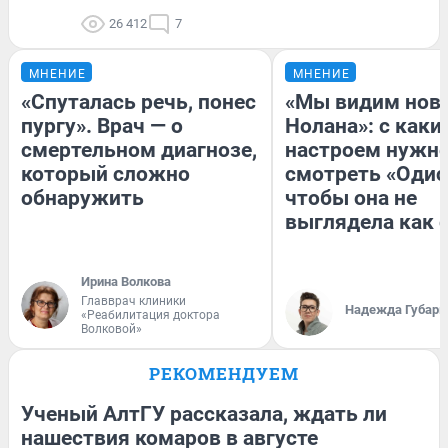
26 412
7
МНЕНИЕ
МНЕНИЕ
«Спуталась речь, понес
«Мы видим нов
пургу». Врач — о
Нолана»: с каки
смертельном диагнозе,
настроем нужн
который сложно
смотреть «Одис
обнаружить
чтобы она не
выглядела как 
Ирина Волкова
Главврач клиники
Надежда Губарь
«Реабилитация доктора
Волковой»
РЕКОМЕНДУЕМ
Ученый АлтГУ рассказала, ждать ли
нашествия комаров в августе