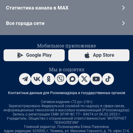
Статистика канала в MAX
Все города сети
Мобильное приложение
Google Play
App Store
Мы в соцсетях
Контактные данные для Роскомнадзора и государственных органов
Сетевое издание «72.ру» (18+)
Зарегистрировано Федеральной службой по надзору в сфере связи,
информационных технологий и массовых коммуникаций (Роскомнадзор)
Запись о регистрации СМИ ЭЛ № ФС 77– 84674 от 06.02.2023 г.
Учредитель: Общество с ограниченной ответственностью "ИНТЕРНЕТ
ТЕХНОЛОГИИ"
Главный редактор: Познахарева Елена Павловна
Адрес редакции: 625000, г. Тюмень, ул. Максима Горького, д. 76, офис 214,