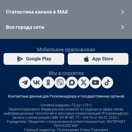
Статистика канала в MAX
Все города сети
Мобильное приложение
Google Play
App Store
Мы в соцсетях
Контактные данные для Роскомнадзора и государственных органов
Сетевое издание «72.ру» (18+)
Зарегистрировано Федеральной службой по надзору в сфере связи,
информационных технологий и массовых коммуникаций (Роскомнадзор)
Запись о регистрации СМИ ЭЛ № ФС 77– 84674 от 06.02.2023 г.
Учредитель: Общество с ограниченной ответственностью "ИНТЕРНЕТ
ТЕХНОЛОГИИ"
Главный редактор: Познахарева Елена Павловна