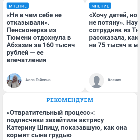
МНЕНИЕ
МНЕНИЕ
«Ни в чем себе не
«Хочу детей, но
отказывали».
не потяну». На
Пенсионерка из
сотрудник из Т
Тюмени отдохнула в
рассказала, как
Абхазии за 160 тысяч
на 75 тысяч в м
рублей — ее
впечатления
Алла Гайсина
Ксения
РЕКОМЕНДУЕМ
«Отвратительный процесс»:
подписчики захейтили актрису
Катерину Шпицу, показавшую, как она
кормит сына грудью