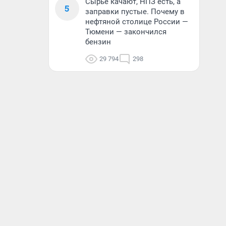
Сырье качают, НПЗ есть, а
5
заправки пустые. Почему в
нефтяной столице России —
Тюмени — закончился
бензин
29 794
298