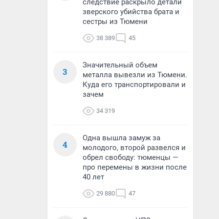
следствие раскрыло детали
зверского убийства брата и
сестры из Тюмени
38 389
45
Значительный объем
3
металла вывезли из Тюмени.
Куда его транспортировали и
зачем
34 319
Одна вышла замуж за
4
молодого, второй развелся и
обрел свободу: тюменцы —
про перемены в жизни после
40 лет
29 880
47