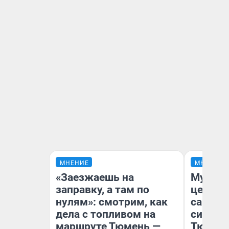
МНЕНИЕ
МНЕНИЕ
«Заезжаешь на
Музей 
заправку, а там по
церков
нулям»: смотрим, как
самоцв
дела с топливом на
символ
маршруте Тюмень —
Тюменц