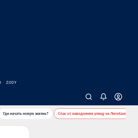
Ы
ZODY
Где начать новую жизнь?
Спас от наводнения улицу на Лесобазе
Д