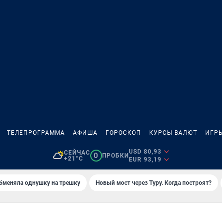
ТЕЛЕПРОГРАММА
АФИША
ГОРОСКОП
КУРСЫ ВАЛЮТ
ИГР
USD 80,93
СЕЙЧАС
0
ПРОБКИ
+21°C
EUR 93,19
бменяла однушку на трешку
Новый мост через Туру. Когда построят?