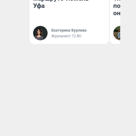
Уфа
поехали
они та
Екатерина Бурлева
Ек
Журналист 72.RU