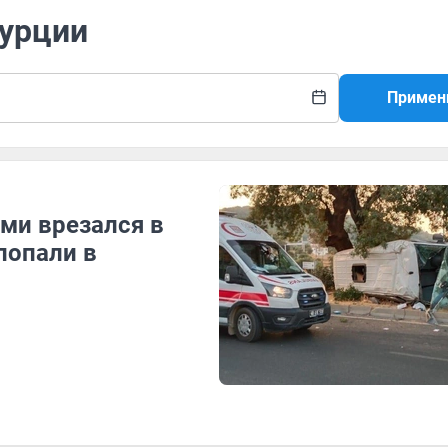
Турции
Примен
ми врезался в
попали в