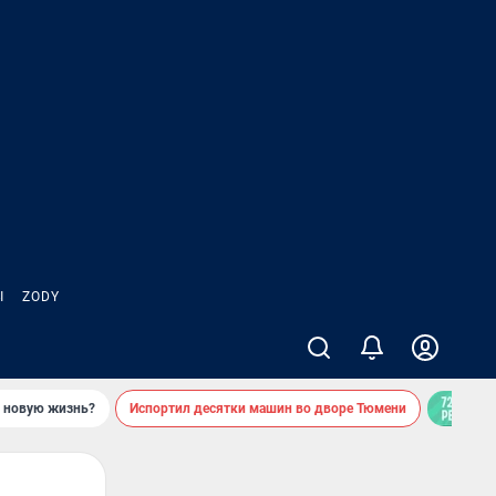
Ы
ZODY
ь новую жизнь?
Испортил десятки машин во дворе Тюмени