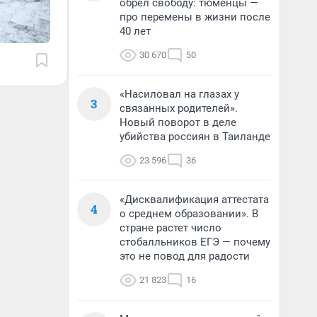
обрел свободу: тюменцы —
про перемены в жизни после
40 лет
30 670
50
«Насиловал на глазах у
3
связанных родителей».
Новый поворот в деле
убийства россиян в Таиланде
23 596
36
«Дисквалификация аттестата
4
о среднем образовании». В
стране растет число
стобалльников ЕГЭ — почему
это не повод для радости
21 823
16