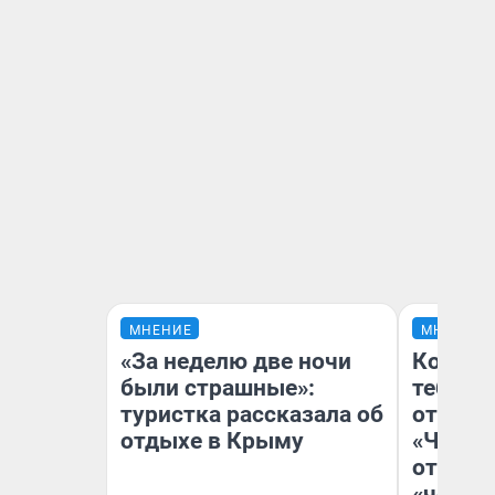
МНЕНИЕ
МНЕНИЕ
«За неделю две ночи
Колобо
были страшные»:
тебя бо
туристка рассказала об
отложи
отдыхе в Крыму
«Челов
отзыв 
«челов