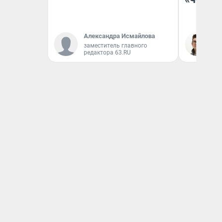
Александра Исмайлова
На
заместитель главного
редактора 63.RU