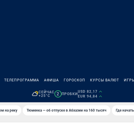
ТЕЛЕПРОГРАММА
АФИША
ГОРОСКОП
КУРСЫ ВАЛЮТ
ИГР
USD 82,17
СЕЙЧАС
2
ПРОБКИ
+25°C
EUR 94,84
ом на реку
Тюменка — об отпуске в Абхазии на 160 тысяч
Где начат