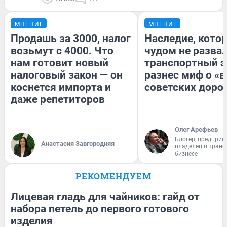
МНЕНИЕ
МНЕНИЕ
Продашь за 3000, налог
Наследие, кото
возьмут с 4000. Что
чудом не разва
нам готовит новый
транспортный э
налоговый закон — он
разнес миф о «
коснется импорта и
советских доро
даже репетиторов
Олег Арефьев
Блогер, предприн
Анастасия Завгородняя
владелец в тран
бизнесе
РЕКОМЕНДУЕМ
Лицевая гладь для чайников: гайд от
набора петель до первого готового
изделия