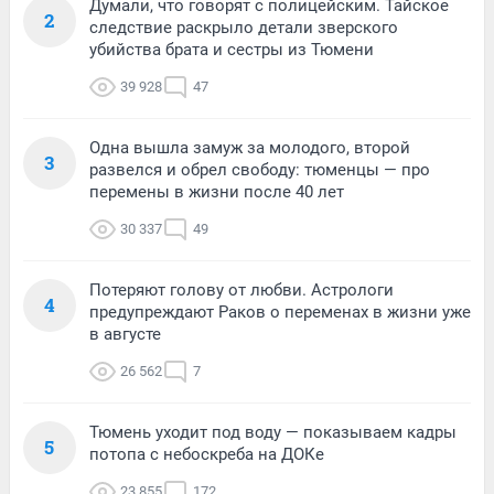
Думали, что говорят с полицейским. Тайское
2
следствие раскрыло детали зверского
убийства брата и сестры из Тюмени
39 928
47
Одна вышла замуж за молодого, второй
3
развелся и обрел свободу: тюменцы — про
перемены в жизни после 40 лет
30 337
49
Потеряют голову от любви. Астрологи
4
предупреждают Раков о переменах в жизни уже
в августе
26 562
7
Тюмень уходит под воду — показываем кадры
5
потопа с небоскреба на ДОКе
23 855
172