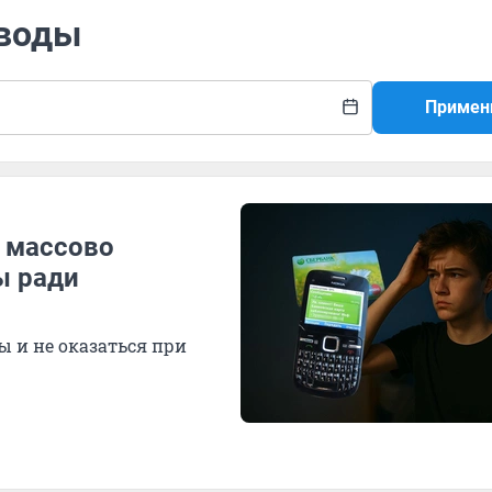
оводы
Примен
в массово
ы ради
ы и не оказаться при