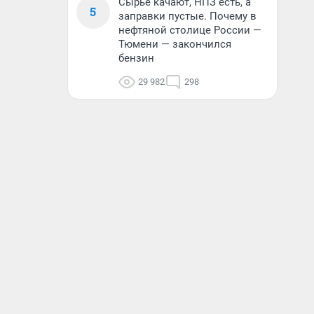
Сырье качают, НПЗ есть, а
5
заправки пустые. Почему в
нефтяной столице России —
Тюмени — закончился
бензин
29 982
298