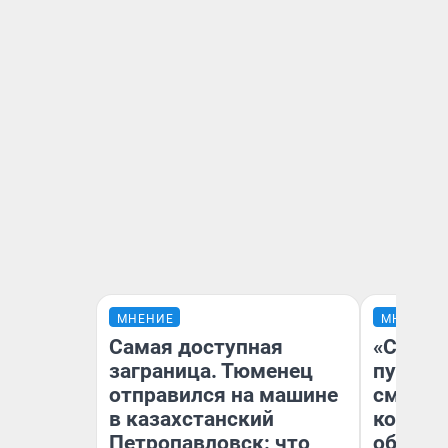
МНЕНИЕ
МНЕНИЕ
Самая доступная
«Спутал
заграница. Тюменец
пургу».
отправился на машине
смерте
в казахстанский
которы
Петропавловск: что
обнару