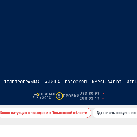
ТЕЛЕПРОГРАММА
АФИША
ГОРОСКОП
КУРСЫ ВАЛЮТ
ИГР
USD 80,93
СЕЙЧАС
5
ПРОБКИ
+20°C
EUR 93,19
Какая ситуация с паводком в Тюменской области
Где начать новую жиз