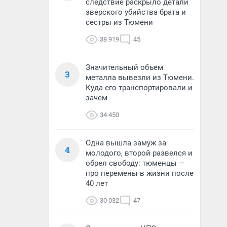
следствие раскрыло детали
зверского убийства брата и
сестры из Тюмени
38 919
45
Значительный объем
3
металла вывезли из Тюмени.
Куда его транспортировали и
зачем
34 450
Одна вышла замуж за
4
молодого, второй развелся и
обрел свободу: тюменцы —
про перемены в жизни после
40 лет
30 032
47