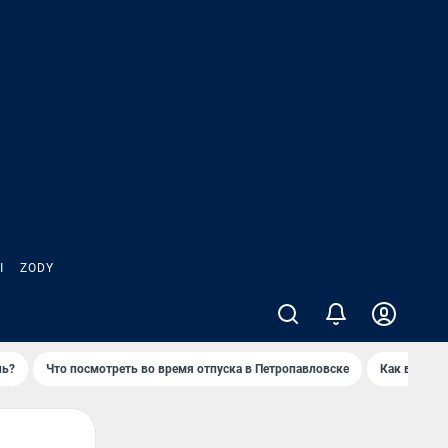
Ы
ZODY
нь?
Что посмотреть во время отпуска в Петропавловске
Как выжива