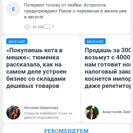
Потеряют голову от любви. Астрологи
5
предупреждают Раков о переменах в жизни уже
в августе
26 338
7
МНЕНИЕ
МНЕНИЕ
«Покупаешь кота в
Продашь за 3000
мешке»: тюменка
возьмут с 4000.
рассказала, как на
нам готовит но
самом деле устроен
налоговый зако
бизнес со складами
коснется импор
дешевых товаров
даже репетитор
Наталья Шорохова
Анастасия Завг
Открыла кофейную точку на
деньги соцразвития
РЕКОМЕНДУЕМ