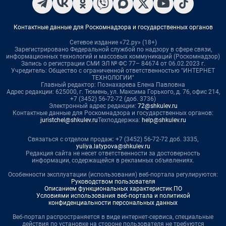
Контактные данные для Роскомнадзора и государственных органов
Сетевое издание «72.ру» (18+)
Зарегистрировано Федеральной службой по надзору в сфере связи,
информационных технологий и массовых коммуникаций (Роскомнадзор)
Запись о регистрации СМИ ЭЛ № ФС 77– 84674 от 06.02.2023 г.
Учредитель: Общество с ограниченной ответственностью "ИНТЕРНЕТ
ТЕХНОЛОГИИ"
Главный редактор: Познахарева Елена Павловна
Адрес редакции: 625000, г. Тюмень, ул. Максима Горького, д. 76, офис 214,
+7 (3452) 56-72-72 (доб. 3736)
Электронный адрес редакции:
72@shkulev.ru
Контактные данные для Роскомнадзора и государственных органов:
juristchel@shkulev.ru
Техподдержка:
help@shkulev.ru
Связаться с отделом продаж: +7 (3452) 56-72-72 доб. 3335,
yuliya.latypova@shkulev.ru
Редакция сайта не несет ответственности за достоверность
информации, содержащейся в рекламных объявлениях.
Особенности эксплуатации (использования) веб-портала регулируются:
Руководством пользователя
Описанием функциональных характеристик ПО
Условиями использования веб-портала и политикой
конфиденциальности персональных данных
Веб-портал распространяется в виде интернет-сервиса, специальные
действия по установке на стороне пользователя не требуются