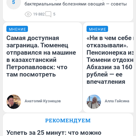
5
бактериальными болезнями овощей — советы
19 882
5
МНЕНИЕ
МНЕНИЕ
Самая доступная
«Ни в чем себе 
заграница. Тюменец
отказывали».
отправился на машине
Пенсионерка из
в казахстанский
Тюмени отдохну
Петропавловск: что
Абхазии за 160
там посмотреть
рублей — ее
впечатления
Анатолий Кузнецов
Алла Гайсина
РЕКОМЕНДУЕМ
Успеть за 25 минут: что можно