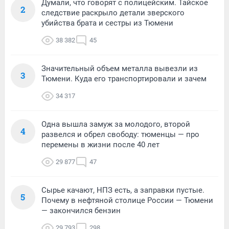
Думали, что говорят с полицейским. Тайское
2
следствие раскрыло детали зверского
убийства брата и сестры из Тюмени
38 382
45
Значительный объем металла вывезли из
3
Тюмени. Куда его транспортировали и зачем
34 317
Одна вышла замуж за молодого, второй
4
развелся и обрел свободу: тюменцы — про
перемены в жизни после 40 лет
29 877
47
Сырье качают, НПЗ есть, а заправки пустые.
5
Почему в нефтяной столице России — Тюмени
— закончился бензин
29 793
298