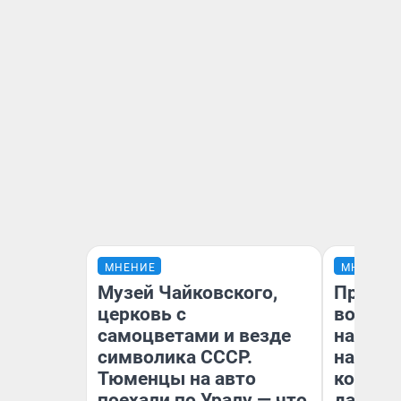
МНЕНИЕ
МНЕНИЕ
Музей Чайковского,
Продаш
церковь с
возьмут
самоцветами и везде
нам го
символика СССР.
налого
Тюменцы на авто
коснет
поехали по Уралу — что
даже р