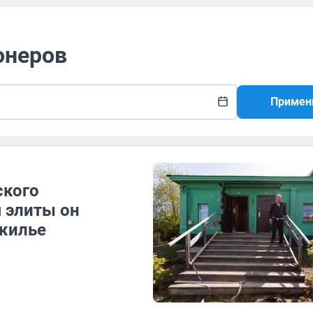
онеров
Примен
ского
 элиты он
жилье