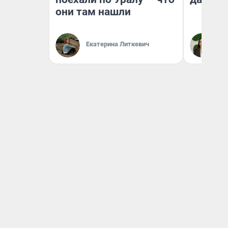
они там нашли
Екатерина Литкевич
Ан