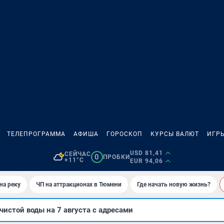
ТЕЛЕПРОГРАММА
АФИША
ГОРОСКОП
КУРСЫ ВАЛЮТ
ИГР
USD 81,41
СЕЙЧАС
0
ПРОБКИ
+11°C
EUR 94,06
на реку
ЧП на аттракционах в Тюмени
Где начать новую жизнь?
чистой воды на 7 августа с адресами