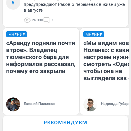
5
предупреждают Раков о переменах в жизни уже
в августе
26 330
7
МНЕНИЕ
МНЕНИЕ
«Аренду подняли почти
«Мы видим нов
втрое». Владелец
Нолана»: с каки
тюменского бара для
настроем нужн
неформалов рассказал,
смотреть «Одис
почему его закрыли
чтобы она не
выглядела как 
Евгений Пальянов
Надежда Губарь
РЕКОМЕНДУЕМ