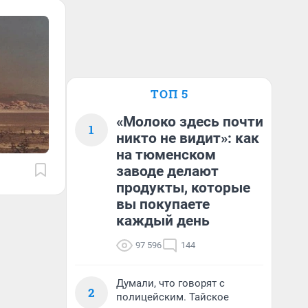
ТОП 5
«Молоко здесь почти
1
никто не видит»: как
на тюменском
заводе делают
продукты, которые
вы покупаете
каждый день
97 596
144
Думали, что говорят с
2
полицейским. Тайское