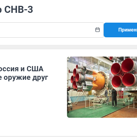
р СНВ-3
Примен
оссия и США
 оружие друг