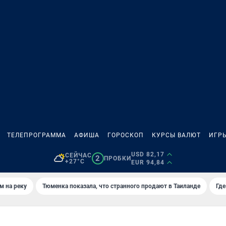
ТЕЛЕПРОГРАММА
АФИША
ГОРОСКОП
КУРСЫ ВАЛЮТ
ИГР
USD 82,17
СЕЙЧАС
2
ПРОБКИ
+27°C
EUR 94,84
м на реку
Тюменка показала, что странного продают в Таиланде
Где