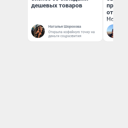
дешевых товаров
прокат
отзыв 
Нолана
Наталья Шорохова
Ст
Открыла кофейную точку на
Эк
деньги соцразвития