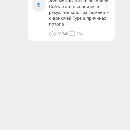
«Возможно, что-то закопали.
5
Сейчас это выносится в
реку»: гидролог из Тюмени —
о вонючей Туре и причинах
потопа
23 748
224