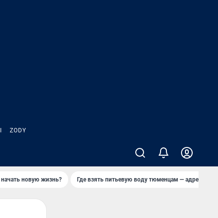
Ы
ZODY
 начать новую жизнь?
Где взять питьевую воду тюменцам — адреса