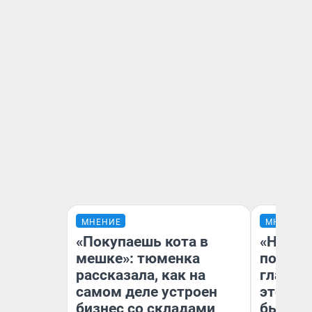
МНЕНИЕ
МНЕНИЕ
«Покупаешь кота в
«Никог
мешке»: тюменка
победи
рассказала, как на
главны
самом деле устроен
этого г
бизнес со складами
бьет р